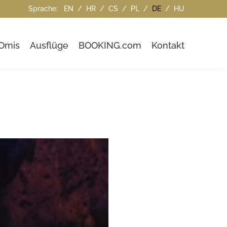
Sprache:
EN
/
HR
/
CS
/
PL
/
DE
/
HU
Omis
Ausflüge
BOOKING.com
Kontakt