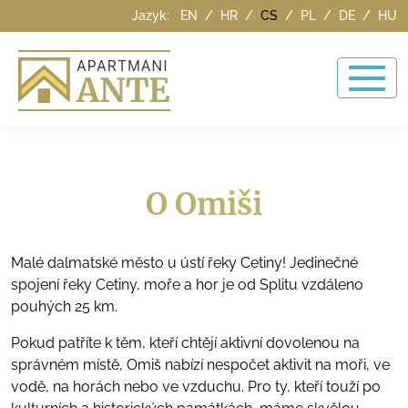
Jazyk:
EN
/
HR
/
CS
/
PL
/
DE
/
HU
O Omiši
Malé dalmatské město u ústí řeky Cetiny! Jedinečné
spojení řeky Cetiny, moře a hor je od Splitu vzdáleno
pouhých 25 km.
Pokud patříte k těm, kteří chtějí aktivní dovolenou na
správném místě, Omiš nabízí nespočet aktivit na moři, ve
vodě, na horách nebo ve vzduchu. Pro ty, kteří touží po