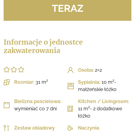
TERAZ
Informacje o jednostce
zakwaterowania
Osoba
: 2+2
Rozmiar:
31 m²
Sypialnia:
10 m²-
małżeńskie łóżko
Bielizna pościelowa:
Kitchen / Livingroom:
wymieniać co 7 dni
11 m²- 2 dodatkowe
łóżko
Zestaw obiadowy
Naczynia