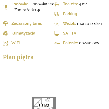
Lodówka:
Lodówka 180
Toaleta:
4 m²
l, Zamrażarka 40 l
Parking
Zadaszony taras
Widok:
morze i zieleń
Klimatyzacja
SAT TV
WiFi
Palenie:
dozwolony
Plan piętra