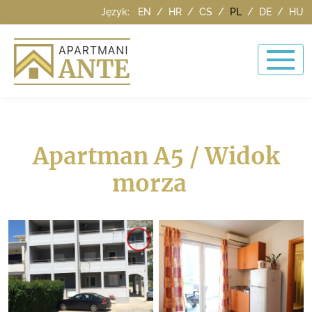
Język:
EN
/
HR
/
CS
/
PL
/
DE
/
HU
Apartman A5 / Widok
morza