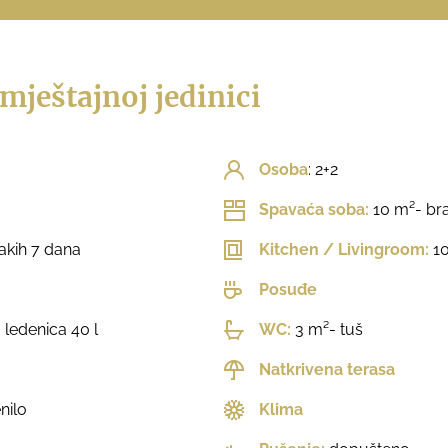
mještajnoj jedinici
Osoba
: 2+2
Spavaća soba:
10 m²- bra
akih 7 dana
Kitchen / Livingroom:
10
Posuđe
 ledenica 40 l
WC:
3 m²- tuš
Natkrivena terasa
nilo
Klima