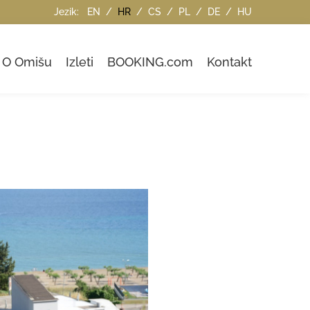
Jezik:
EN
/
HR
/
CS
/
PL
/
DE
/
HU
O Omišu
Izleti
BOOKING.com
Kontakt