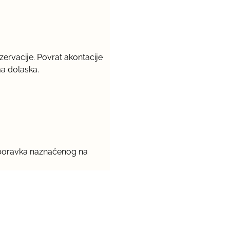
rvacije. Povrat akontacije
ma dolaska.
a boravka naznačenog na