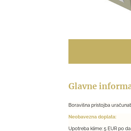
Glavne informac
Boravišna pristojba uračunata
Neobavezna doplata:
Upotreba klime: 5 EUR po d