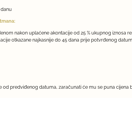
o danu
rtmana:
đenom nakon uplaćene akontacije od 25 % ukupnog iznosa reze
vacije otkazane najkasnije do 45 dana prije potvrđenog datu
nije od predviđenog datuma, zaračunati će mu se puna cijen