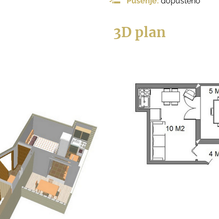
Pušenje:
dopušteno
3D plan